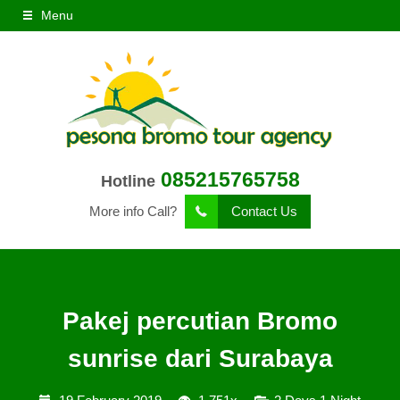
Menu
085215765758
Hotline
More info Call?
Contact Us
Pakej percutian Bromo
sunrise dari Surabaya