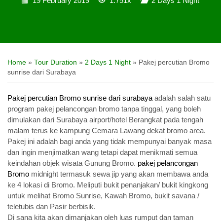
19 February 2019
1.751x
2 Days 1 Night
Home
»
Tour Duration
»
2 Days 1 Night
»
Pakej percutian Bromo
sunrise dari Surabaya
Pakej percutian Bromo sunrise dari surabaya
adalah salah satu
program pakej pelancongan bromo tanpa tinggal, yang boleh
dimulakan dari Surabaya airport/hotel Berangkat pada tengah
malam terus ke kampung Cemara Lawang dekat bromo area.
Pakej ini adalah bagi anda yang tidak mempunyai banyak masa
dan ingin menjimatkan wang tetapi dapat menikmati semua
keindahan objek wisata Gunung Bromo.
pakej pelancongan
Bromo
midnight termasuk sewa jip yang akan membawa anda
ke 4 lokasi di Bromo. Meliputi bukit penanjakan/ bukit kingkong
untuk melihat Bromo Sunrise, Kawah Bromo, bukit savana /
teletubis dan Pasir berbisik.
Di sana kita akan dimanjakan oleh luas rumput dan taman