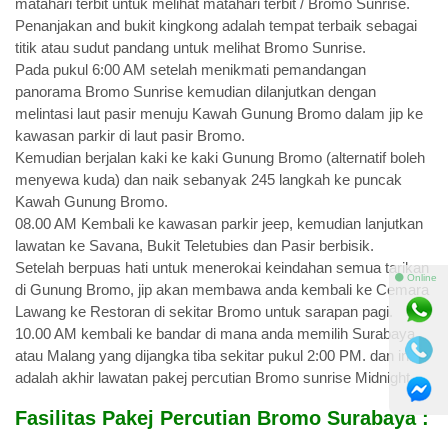
matahari terbit untuk melihat matahari terbit / Bromo Sunrise.
Penanjakan and bukit kingkong adalah tempat terbaik sebagai
titik atau sudut pandang untuk melihat Bromo Sunrise.
Pada pukul 6:00 AM setelah menikmati pemandangan
panorama Bromo Sunrise kemudian dilanjutkan dengan
melintasi laut pasir menuju Kawah Gunung Bromo dalam jip ke
kawasan parkir di laut pasir Bromo.
Kemudian berjalan kaki ke kaki Gunung Bromo (alternatif boleh
menyewa kuda) dan naik sebanyak 245 langkah ke puncak
Kawah Gunung Bromo.
08.00 AM Kembali ke kawasan parkir jeep, kemudian lanjutkan
lawatan ke Savana, Bukit Teletubies dan Pasir berbisik.
Setelah berpuas hati untuk menerokai keindahan semua tarikan
⚫ Online
di Gunung Bromo, jip akan membawa anda kembali ke Cemara
Lawang ke Restoran di sekitar Bromo untuk sarapan pagi.
10.00 AM kembali ke bandar di mana anda memilih Surabaya
atau Malang yang dijangka tiba sekitar pukul 2:00 PM. dan ini
adalah akhir lawatan pakej percutian Bromo sunrise Midnight.
Fasilitas Pakej Percutian Bromo Surabaya :